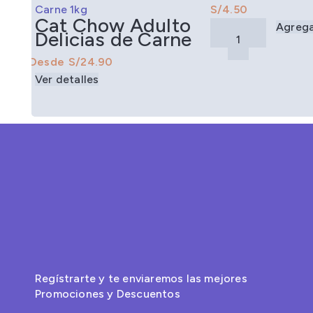
Pescado 8
S/
Cat Chow Adulto
Agreg
Delicias de Carne
S/
Ver detalles
Regístrarte y te enviaremos las mejores
Promociones y Descuentos