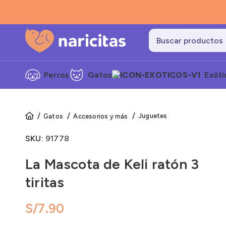
Perros
Gatos
Exóti
Juguetes
Gatos
Accesorios y más
Cate
SKU:
91778
Alime
Alime
La Mascota de Keli ratón 3
Alime
tiritas
Grane
S/
Snack