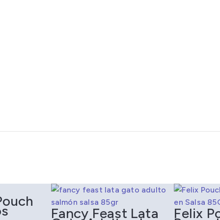
adores
Sazonadores
Pouch
os
Fancy Feast Lata
Felix P