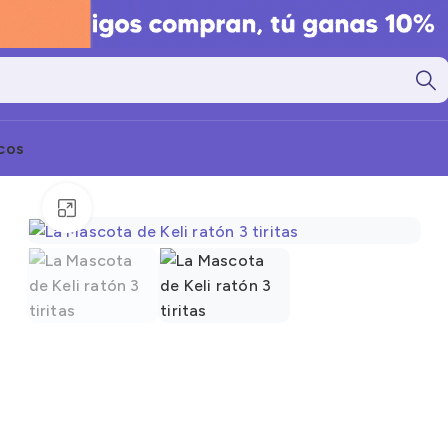
cos
Click to enlarge
Marcas
Marcas
gorías
Categorías
nto Seco
Alimento Seco
nto Húmedo
Alimento Húmedo
nto Barf
Alimento Barf
l
Granel
s
Snacks