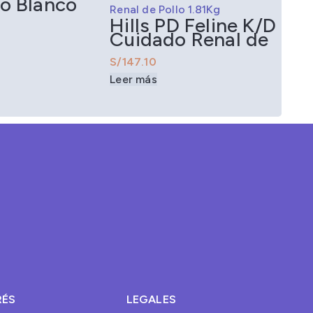
o Blanco
sa 85Gr
Hills PD Feline K/D
Cuidado Renal de
Pollo 1.81Kg
S/
Leer más
RÉS
LEGALES