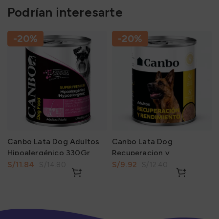
Podrían interesarte
-20%
-20%
Canbo Lata Dog Adultos
Canbo Lata Dog
Hipoalergénico 330Gr
Recuperacion y
Rendimiento 330Gr
S/
11.84
S/
9.92
S/
14.80
S/
12.40