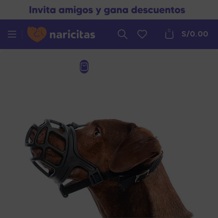
0
S/
0.00