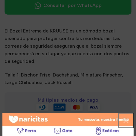
Consultar por WhatsApp
El Bozal Extreme de KRUUSE es un cómodo bozal
diseñado para proteger contra las mordeduras. Las
correas de seguridad aseguran que el bozal siempre
permanecerá en su lugar ya que cuenta con dos puntos
de seguridad.
Talla 1: Bischon Frise, Dachshund, Miniature Pinscher,
Large Chihuahua, Jack Russell.
Múltiples medios de pago
Añadir a la lista de deseos