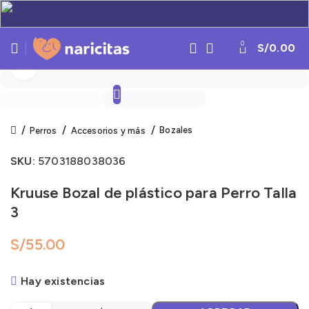
0
S/
0.00
Click to enlarge
Bozales
Perros
Accesorios y más
SKU:
5703188038036
Kruuse Bozal de plástico para Perro Talla
3
S/
Hay existencias