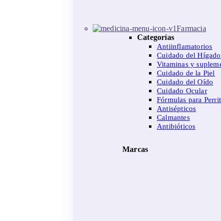
Farmacia
Categorías
Antiinflamatorios
Cuidado del Hígado
Vitaminas y suplem
Cuidado de la Piel
Cuidado del Oído
Cuidado Ocular
Fórmulas para Perri
Antisépticos
Calmantes
Antibióticos
Marcas