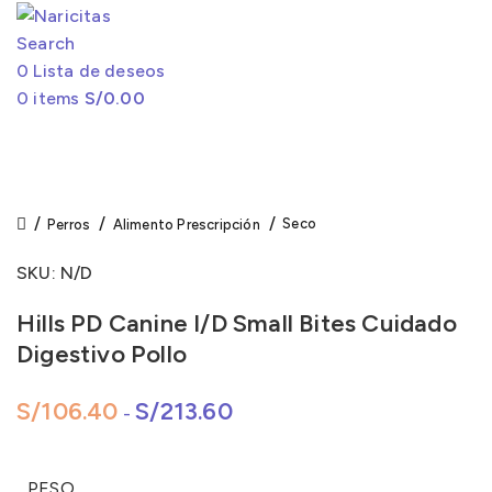
Click to enlarge
Search
0
Lista de deseos
0
items
S/
0.00
Seco
Perros
Alimento Prescripción
SKU:
N/D
Hills PD Canine I/D Small Bites Cuidado
Digestivo Pollo
S/
106.40
S/
213.60
-
PESO