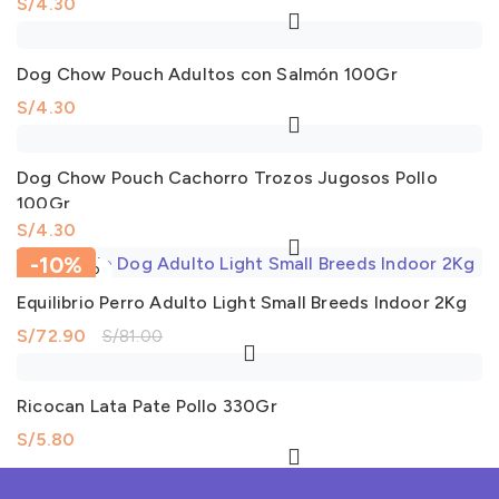
S/
4.30
Dog Chow Pouch Adultos con Salmón 100Gr
S/
4.30
Dog Chow Pouch Cachorro Trozos Jugosos Pollo
100Gr
S/
4.30
-10%
AGOTADO
Equilibrio Perro Adulto Light Small Breeds Indoor 2Kg
S/
72.90
S/
81.00
Ricocan Lata Pate Pollo 330Gr
S/
5.80