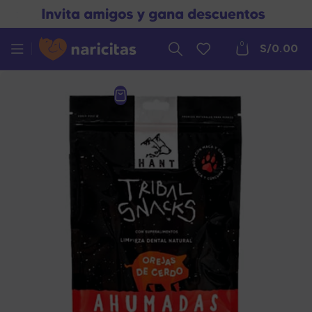
0
S/
0.00