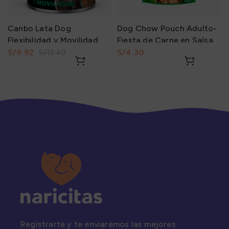
Canbo Lata Dog
Dog Chow Pouch Adulto-
Flexibilidad y Movilidad
Fiesta de Carne en Salsa
330Gr
Razas Pequeñas 100Gr
S/
9.92
S/
S/
12.40
Regístrarte y te enviaremos las mejores