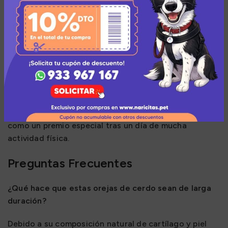
químicos.
Ideas de uso y recomendaciones
Este snack es ideal para perros medianos y grandes
con mandíbulas fuertes, aunque también puede ser
disfrutado por perros pequeños bajo supervisión. Es el
complemento perfecto para momentos en los que
necesitas que tu mascota esté tranquila en casa o
como un premio especial tras un día de mucha
actividad física.
Preguntas Frecuentes
¿Qué hace que estas orejas de cerdo sean de larga
duración?
Debido a su composición natural de cartílago y piel