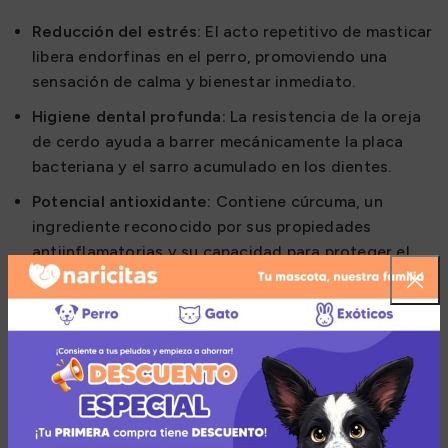
Reducción del estrés:
El acto repetitivo de masticar
libera endorfinas en el perro, promoviendo una
sensación de calma y bienestar inmediato.
Higiene dental profunda:
La resistencia de la oreja
de cerdo ayuda a barrer mecánicamente la placa
bacteriana y el sarro acumulado en los dientes.
Potencial antioxidante:
Contiene cúrcuma, un
ingrediente reconocido por sus propiedades
antiinflamatorias y su capacidad para proteger el
sistema estomacal.
Refuerzo inmunológico:
La maca incluida en la
receta aporta hierro y vitaminas B y C, esenciales
para prevenir la anemia y mantener las defensas
altas.
Pureza garantizada:
Producto 100% natural, libre de
granos, colorantes artificiales y preservantes