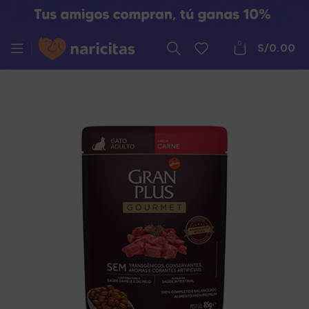
0
S/
0.00