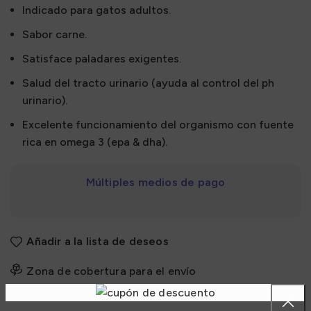
Indicado para gatos adultos.
Sabor carne.
Satisface paladares exigentes.
Salud del tracto urinario (ayuda al control del ph
urinario).
Excelente funcionamiento del organismo con fuente
rica en omega 3 (epa & dha).
Múltiples medios de pago
Añadir a la lista de deseos
Zona de cobertura para el envío