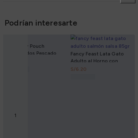
Podrían interesarte
Cat Chow Pouch
Esterilizados Pescado
Fancy Feast Lata Gato
85Gr
Adulto al Horno con
S/
Salmón en Salsa y otros
S/
85Gr