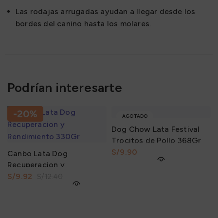
Las rodajas arrugadas ayudan a llegar desde los
bordes del canino hasta los molares.
Podrían interesarte
-20%
AGOTADO
Dog Chow Lata Festival
Trocitos de Pollo 368Gr
S/
Canbo Lata Dog
Recuperacion y
Rendimiento 330Gr
S/
9.92
S/
12.40