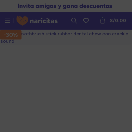
0
S/
0.00
-30%
-30%