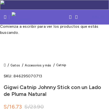
S/
0.00
Comienza a escribir para ver los productos que estás
-30%
-30%
buscando.
Click to enlarge
Catnip
Gatos
Accesorios y más
SKU:
846295070713
Gigwi Catnip Johnny Stick con un Lado
de Pluma Natural
S/
16.73
S/
23.90