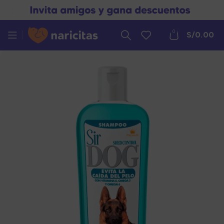
0
S/
0.00