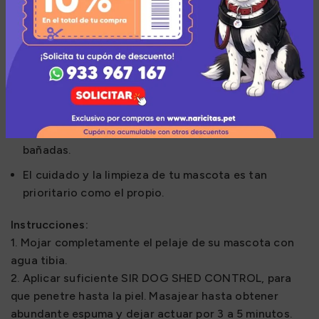
Consiente a tu mascota tal y como se lo merece.
Con este control shampoo control caída de pelo
para perros no tendrás que preocuparte por el
pelaje de tu mascota.
Siempre se mantiene limpio, nutrido y brillante.
Una mascota sana no solo en el interior, obtenlo en
su presentación de 390 Ml que te rendirá varias
bañadas.
El cuidado y la limpieza de tu mascota es tan
prioritario como el propio.
Instrucciones:
1. Mojar completamente el pelaje de su mascota con
agua tibia.
2. Aplicar suficiente SIR DOG SHED CONTROL, para
que penetre hasta la piel. Masajear hasta obtener
abundante espuma y dejar actuar por 3 a 5 minutos.