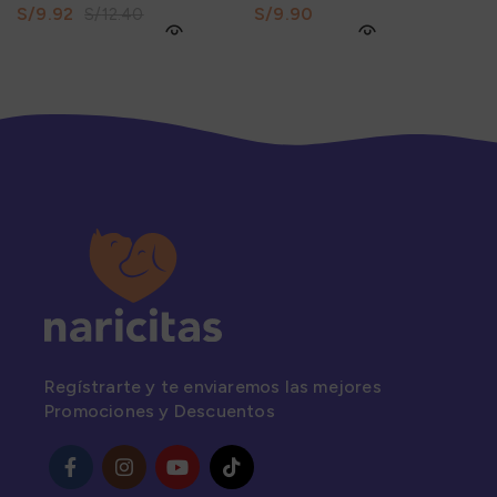
330Gr
S/
9.92
S/
S/
12.40
Regístrarte y te enviaremos las mejores
Promociones y Descuentos