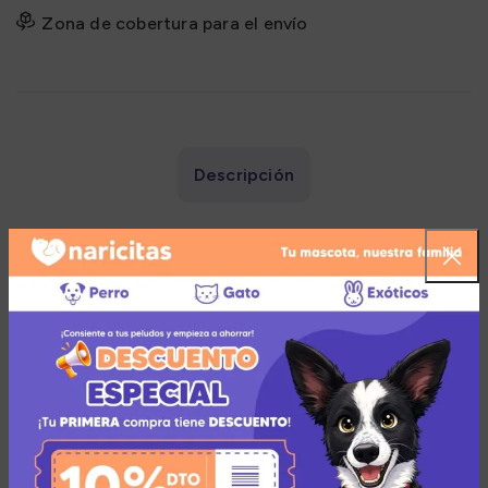
Zona de cobertura para el envío
Descripción
Caracteristicas:
Está especialmente formulado para evitar la caída
del pelaje de su mascota.
Su composición enriquece con Vitamina E y Ácidos
grasos omega 3 y 6.
Favorece la condición de un pelaje saludable y
brillante.