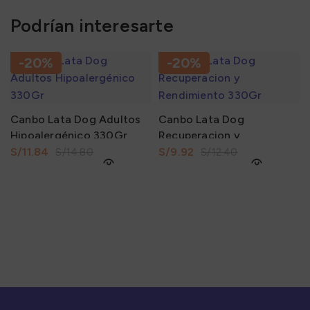
Podrían interesarte
-20%
-20%
Canbo Lata Dog Adultos
Canbo Lata Dog
Hipoalergénico 330Gr
Recuperacion y
Rendimiento 330Gr
S/
11.84
S/
9.92
S/
14.80
S/
12.40