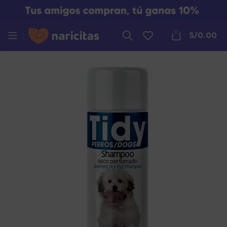
0
S/
0.00