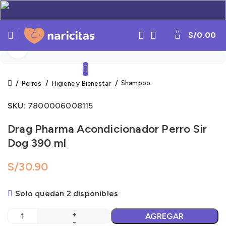
0
S/
0.00
Click to enlarge
Shampoo
Perros
Higiene y Bienestar
SKU:
7800006008115
Drag Pharma Acondicionador Perro Sir
Dog 390 ml
S/
Solo quedan 2 disponibles
AGREGAR