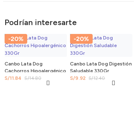
Podrían interesarte
-20%
-20%
Canbo Lata Dog
Canbo Lata Dog Digestión
Cachorros Hipoalergénico
Saludable 330Gr
330Gr
S/
11.84
S/
9.92
S/
14.80
S/
12.40