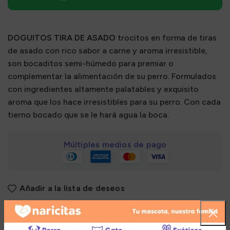
DOGUITOS TIRA DE ASADO
trocitos en forma de tiras
de asado con rico sabor a carne y aroma irresistible,
son bocaditos semi-húmedo para premiar o
complementar la alimentación de su perro. Formulados
con ingredientes altamente palatables y exquisito
aroma que los hace irresistibles para su perro. Con cada
tierno bocado que se le hará agua la boca.
Múltiples medios de pago
Añadir a la lista de deseos
Zona de cobertura para el envío