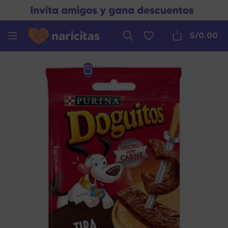
0
S/
0.00