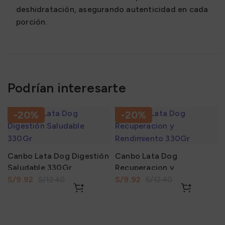
deshidratación, asegurando autenticidad en cada
porción.
Podrían interesarte
-20%
-20%
Canbo Lata Dog Digestión
Canbo Lata Dog
Saludable 330Gr
Recuperacion y
Rendimiento 330Gr
S/
9.92
S/
9.92
S/
12.40
S/
12.40