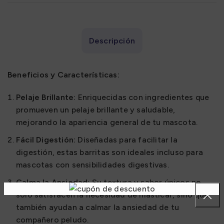
Descripción
Beneficios y Características:
Pelaje Brillante:
Enriquecidas con ingredientes que
promueven un pelaje brillante y saludable,
mejorando la apariencia general de tu mascota.
Fácil Digestión:
Diseñadas para facilitar la
digestión, estas barritas son ideales incluso para
mascotas con sensibilidades digestivas.
Calma la Ansiedad:
Su textura y sabor únicos no
solo satisfacen la necesidad de masticar, sino que
también ayudan a calmar la ansiedad de tu
compañero peludo.