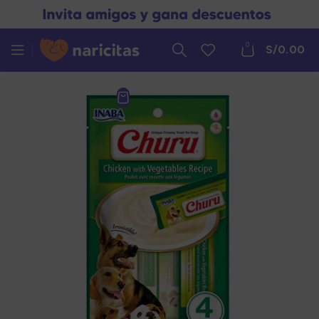
0
S/
0.00