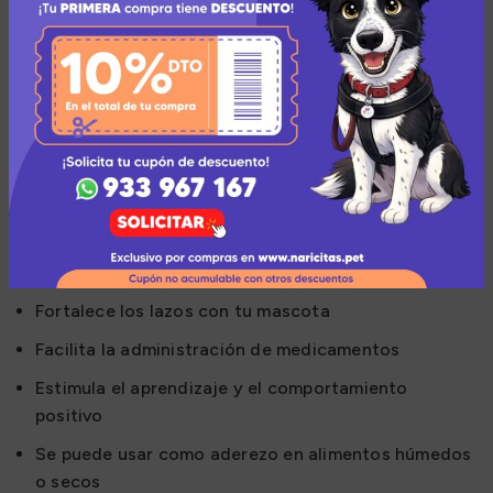
Sin conservantes ni colorantes artificiales
Alto contenido de humedad que los perros
necesitan para su salud
Beneficios para tu mascota:
Proporciona una fuente de proteína de alta calidad
Ayuda a mantener una dieta equilibrada y saludable
Contribuye a una hidratación adecuada
Fortalece los lazos con tu mascota
Facilita la administración de medicamentos
Estimula el aprendizaje y el comportamiento
positivo
Se puede usar como aderezo en alimentos húmedos
o secos