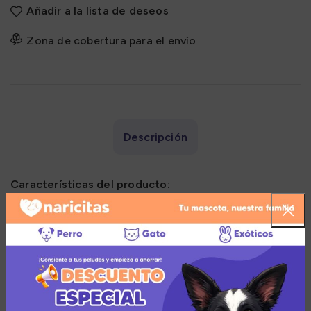
Añadir a la lista de deseos
Zona de cobertura para el envío
Descripción
Características del producto:
Elaborados con pollo criado en granja 100% puro y
natural
Textura cremosa y deliciosa
Bajos en calorías
Sin cereales