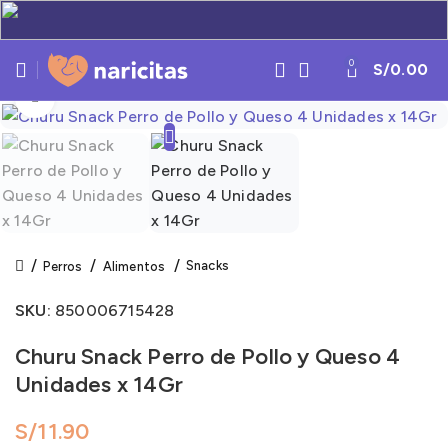
0
S/
0.00
Click to enlarge
Snacks
Perros
Alimentos
SKU:
850006715428
Churu Snack Perro de Pollo y Queso 4
Unidades x 14Gr
S/