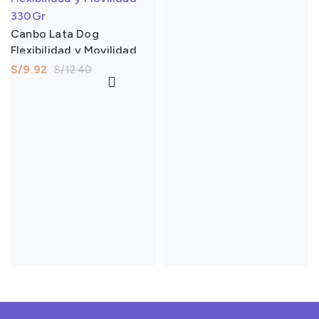
Canbo Lata Dog
Flexibilidad y Movilidad
330Gr
S/
9.92
S/
12.40