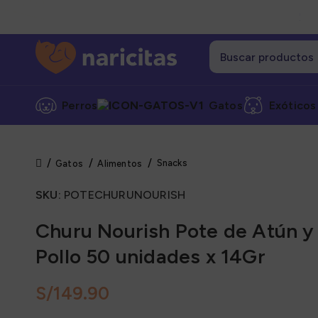
Perros
Gatos
Exóticos
Snacks
Gatos
Alimentos
Cate
SKU:
POTECHURUNOURISH
Alime
Alime
Churu Nourish Pote de Atún y
Alime
Pollo 50 unidades x 14Gr
Grane
S/
Snack