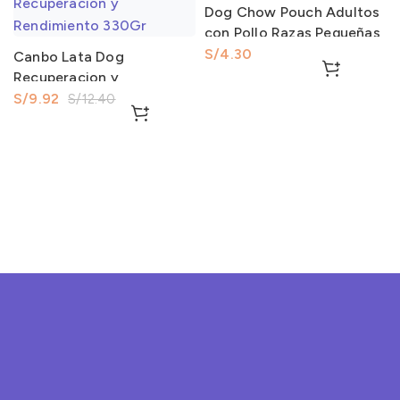
Dog Chow Pouch Adultos
con Pollo Razas Pequeñas
100Gr
S/
Canbo Lata Dog
Recuperacion y
Rendimiento 330Gr
S/
9.92
S/
12.40