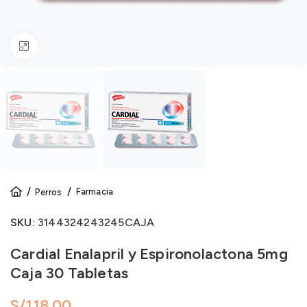
Click to enlarge
Farmacia
Perros
SKU:
3144324243245CAJA
Cardial Enalapril y Espironolactona 5mg
Caja 30 Tabletas
S/