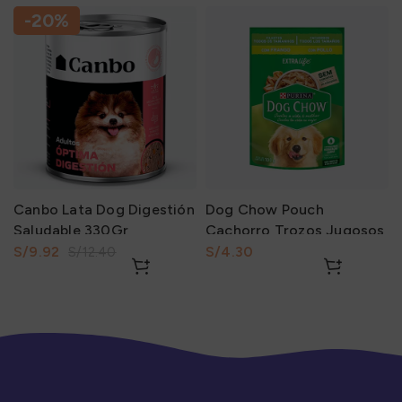
-20%
Canbo Lata Dog Digestión
Dog Chow Pouch
Saludable 330Gr
Cachorro Trozos Jugosos
Pollo 100Gr
S/
9.92
S/
S/
12.40