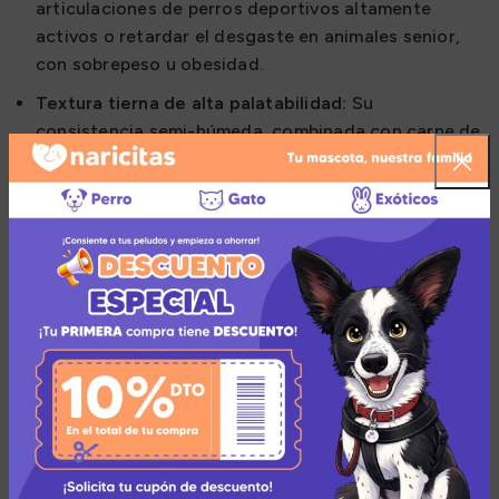
articulaciones de perros deportivos altamente
activos o retardar el desgaste en animales senior,
con sobrepeso u obesidad.
Textura tierna de alta palatabilidad:
Su
consistencia semi-húmeda, combinada con carne de
pollo fresca e hígado hidrolizado, asegura un sabor
irresistible que facilita su administración diaria
como un premio saludable.
Sugerencias de Uso y Combinación
Utiliza estos bocaditos semi-húmedos como el
refuerzo positivo ideal durante vuestras caminatas,
entrenamientos o juegos en casa. Si tu perro ya
padece de problemas crónicos de movilidad o es de
edad avanzada, complementa el uso de este snack
manteniendo rutinas de ejercicio de muy bajo impacto
(como paseos controlados en superficies planas),