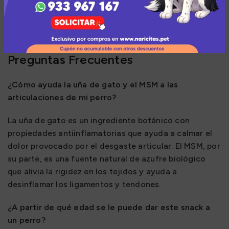
controlando estrictamente sus porciones de alimento
para evitar el sobrepeso y proporcionándole un
espacio de descanso acolchado y cálido.
Preguntas Frecuentes
¿Cómo ayuda la uña de gato y el MSM a las
articulaciones de mi perro?
La uña de gato es un ingrediente botánico con
propiedades antiinflamatorias que ayuda a calmar el
dolor provocado por el desgaste articular. El MSM, por
su parte, es una fuente natural de azufre biológico
que alivia la rigidez en los tejidos y ayuda a
desinflamar los ligamentos y tendones.
¿A partir de qué edad se le puede dar este snack a
un perro?