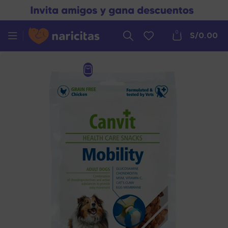
0
S/
0.00