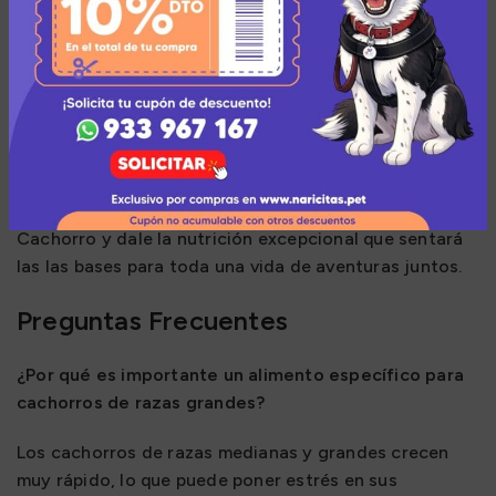
Elaborado con ingredientes de la más alta calidad,
Canbo asegura que tu cachorro reciba la
concentración de energía adecuada para su nivel de
actividad, garantizando que crezca a un ritmo
correcto y se convierta en un adulto sano y fuerte.
Invierte en su futuro desde el primer día. Elige Canbo
Cachorro y dale la nutrición excepcional que sentará
las las bases para toda una vida de aventuras juntos.
Preguntas Frecuentes
¿Por qué es importante un alimento específico para
cachorros de razas grandes?
Los cachorros de razas medianas y grandes crecen
muy rápido, lo que puede poner estrés en sus