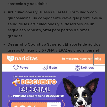
sostenido y saludable.
Articulaciones y Huesos Fuertes:
Formulado con
glucosamina, un componente clave que promueve la
salud de las articulaciones y el desarrollo de un
esqueleto robusto, vital para perros de razas
grandes.
Desarrollo Cognitivo Superior:
El aporte de ácidos
grasos Omega 3 y 6 (DHA y EPA) es crucial para el
desarrollo del sistema nervioso, la visión y la
capacidad de aprendizaje, facilitando su
adiestramiento.
Máxima Digestibilidad:
Gracias a la fibra prebiótica
y al extracto de Yucca Schidigera, se promueve una
flora intestinal sana, se facilita la digestión y se
reduce notablemente el olor de las heces.
Nutrición en la que puedes confiar