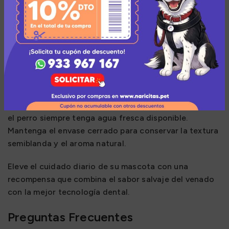
piel y el sistema nervioso.
Uso y recomendaciones
Ideal para ser utilizado como premio durante el
entrenamiento o como un gesto de afecto durante el
día. Al ser una golosina funcional, complementa la
dieta diaria sin sustituir el alimento principal. Se
recomienda supervisar la masticación y asegurar que
el perro siempre tenga agua fresca disponible.
Mantenga el envase cerrado para conservar la textura
semiblanda y el aroma natural.
Eleve el cuidado diario de su mascota con una
recompensa que combina el sabor salvaje del venado
con la mejor tecnología dental.
Preguntas Frecuentes