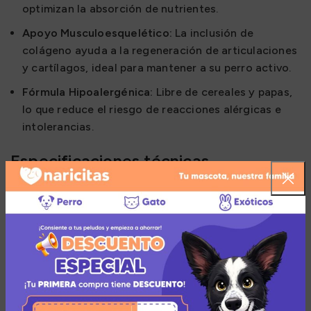
optimizan la absorción de nutrientes.
Apoyo Musculoesquelético:
La inclusión de
colágeno ayuda a la regeneración de articulaciones
y cartílagos, ideal para mantener a su perro activo.
Fórmula Hipoalergénica:
Libre de cereales y papas,
lo que reduce el riesgo de reacciones alérgicas e
intolerancias.
Especificaciones técnicas
Este snack de 150 gramos presenta una textura
semiblanda muy atractiva para perros de todas las
edades. Su base de calabaza y lentejas rojas ofrece
carbohidratos de bajo índice glucémico. Además,
incluye extracto de melón como fuente de
antioxidantes naturales y aceite de salmón para
aportar ácidos grasos Omega-3, beneficiosos para la