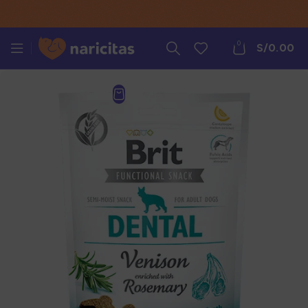
0
S/
0.00