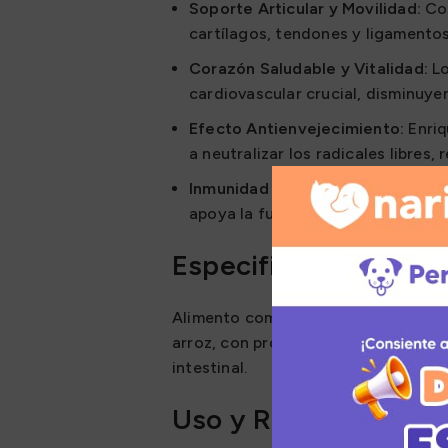
Soporte Articular y Movilidad:
Con
cartílagos, tendones y ligamentos 
Corazón Saludable y Vitalidad:
Lo
cardiovascular crucial, disminuye
Efecto Antienvejecimiento:
Enriq
a neutralizar los radicales libres,
Inmunidad y Detoxificación:
Los p
apoya la función hepática, ayudan
Especificaciones Téc
Alimento completo hipoalergénico p
arroz, con proteínas de fácil asimil
intestinal.
Uso y Recomendació