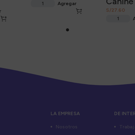
Canine 
Agregar
Cuidad
S/
r
Estofa
LA EMPRESA
DE INTE
Nosotros
Trabaj