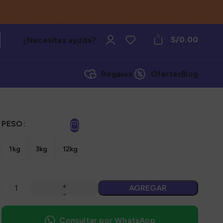
0
S/
0.00
¿Necesitas ayuda?
Regalos
Ofertas
Blog
PESO
1kg
3kg
12kg
AGREGAR
Consultar por WhatsApp