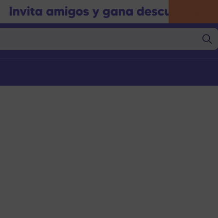
Marcas
Marcas
gorías
Categorías
nto Seco
Alimento Seco
nto Húmedo
Alimento Húmedo
nto Barf
Alimento Barf
l
Granel
s
Snacks