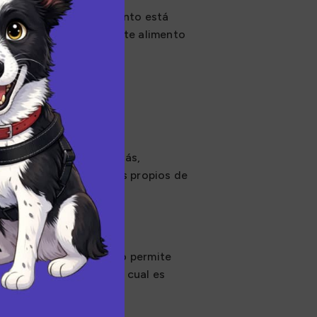
de los 7 años. Este alimento está
peso. La transición a este alimento
que cumplen 7 años o más,
los cambios metabólicos propios de
fibra cruda (6.0%). Esto permite
 un peso saludable, lo cual es