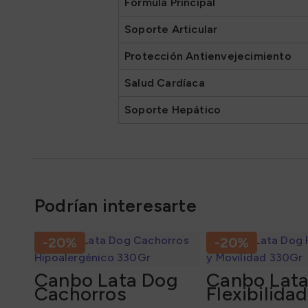
Fórmula Principal
Soporte Articular
Protección Antienvejecimiento
Salud Cardíaca
Soporte Hepático
Podrían interesarte
-20%
-20%
Canbo Lata Dog
Canbo Lat
Cachorros
Flexibilidad
Hipoalergénico
Movilidad 