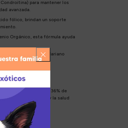
Condroitina) para mantener los
 edad avanzada.
ido fólico, brindan un soporte
imiento.
lenio Orgánico, esta fórmula ayuda
 mientras que el Cardo Mariano
es.
 cordero deshidratado y 36% de
% promueve la saciedad y la salud