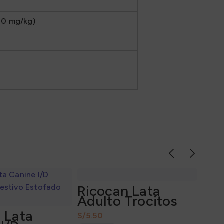
00 mg/kg)
Ricocan Lata
Adulto Trocitos
Cordero y Arroz
d Lata
S/
290Gr