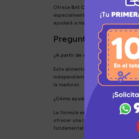
Ofrece
Brit Care Dog Senior Lamb 
especialmente indicado si tu perro h
ayudará a mantenerlo ágil, con un p
Preguntas Frecuente
¿A partir de qué edad se considera
Este alimento está diseñado para p
independientemente de su raza. Está
la madurez.
¿Cómo ayuda la fórmula a prevenir 
La fórmula está balanceada con un n
ofrecer una ración que genera sens
fundamental para reducir la presión 