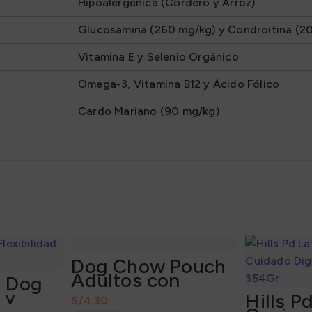
Hipoalergénica (Cordero y Arroz)
Glucosamina (260 mg/kg) y Condroitina (2
Vitamina E y Selenio Orgánico
Omega-3, Vitamina B12 y Ácido Fólico
Cardo Mariano (90 mg/kg)
Dog Chow Pouch
Adultos con
a Dog
Salmón 100Gr
 y
Hills P
S/
330Gr