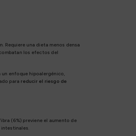
ian. Requiere una dieta menos densa
e combatan los efectos del
 un enfoque hipoalergénico,
ñado para
reducir el riesgo de
fibra (6%) previene el aumento de
intestinales.