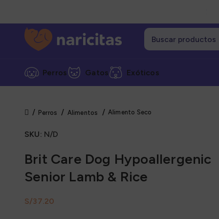
Perros
Gatos
Exóticos
Alimento Seco
Perros
Alimentos
Cate
SKU:
N/D
Alime
Alime
Brit Care Dog Hypoallergenic
Alime
Senior Lamb & Rice
Grane
S/
Snack