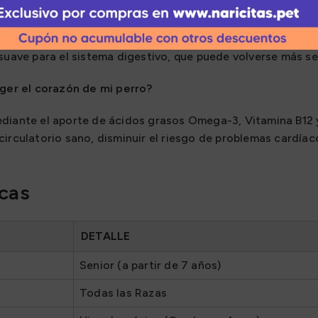
e utiliza Cordero como única fuente de proteína animal y Ar
suave para el sistema digestivo, que puede volverse más se
er el corazón de mi perro?
diante el aporte de ácidos grasos Omega-3, Vitamina B12 y
irculatorio sano, disminuir el riesgo de problemas cardíac
icas
DETALLE
Senior (a partir de 7 años)
Todas las Razas