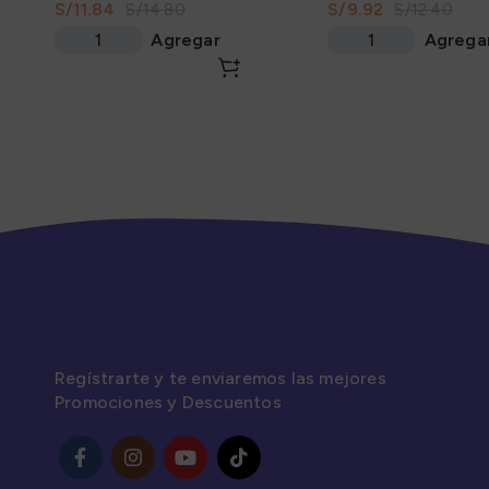
S/
11.84
S/
9.92
S/
14.80
S/
12.40
330Gr
Agregar
Agrega
Regístrarte y te enviaremos las mejores
Promociones y Descuentos