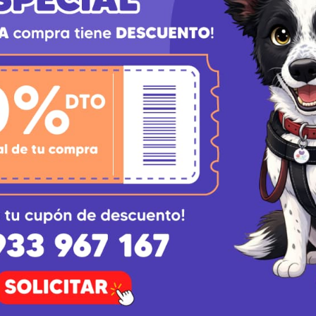
& Rice
como la dieta diaria principal para tu perro a partir 
a disminuido su actividad física o tiene tendencia al sobre
eso saludable y un corazón fuerte.
s
 que un perro debe consumir esta fórmula Senior?
erros considerados senior, que generalmente son aquellos 
 formulado para atender la disminución de la actividad y 
el sobrepeso y la obesidad en mi perro mayor?
ivel de grasa reducido (solo 11.0%) y un alto contenido de 
ación de saciedad con menos calorías, ayudando a mantener
sobre las articulaciones envejecidas.