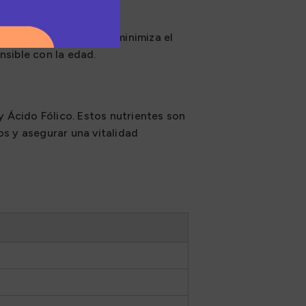
roz. Esta combinación minimiza el
nsible con la edad.
 Ácido Fólico. Estos nutrientes son
os y asegurar una vitalidad