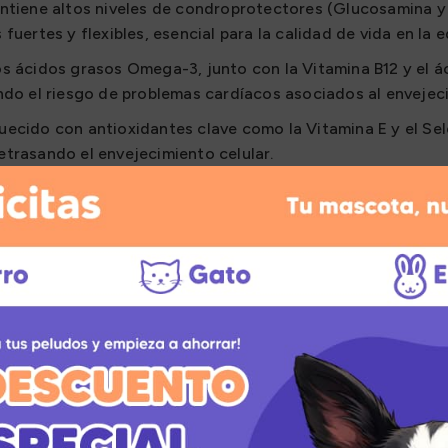
tiene altos niveles de condroprotectores (Glucosamina y 
fuertes y flexibles, esencial para la calidad de vida en la
s ácidos grasos Omega-3, junto con la Vitamina B12 y el ác
ndo el riesgo de problemas cardíacos asociados al envejec
uecido con antioxidantes clave como la Vitamina E y el Se
 retrasando el envejecimiento celular.
robióticos y prebióticos modulan la microflora intestinal,
do a limpiar el organismo y a reforzar las defensas natural
nicas
ara perros senior de todas las razas. Contiene un 38% de
ación. La inclusión de lignocelulosa y una fibra cruda del 6
n