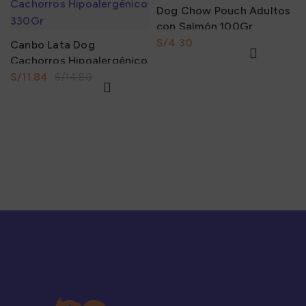
Dog Chow Pouch Adultos
con Salmón 100Gr
S/
Canbo Lata Dog
Cachorros Hipoalergénico
330Gr
S/
11.84
S/
14.80