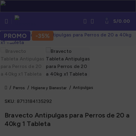
0
S/
0.00
PROMO
PROMO
-35%
-35%
Click to enlarge
Antipulgas
Perros
Higiene y Bienestar
SKU:
8713184135292
Bravecto Antipulgas para Perros de 20 a
40kg 1 Tableta