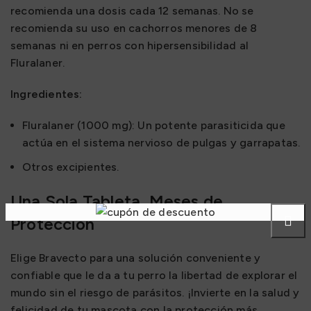
recomienda una dosis cada 12 semanas. No se
recomienda su uso en cachorros menores de 8
semanas ni en perros con hipersensibilidad al
Fluralaner.
Ingredientes:
Fluralaner (1000 mg): Un potente parasiticida que
actúa en el sistema nervioso de pulgas y garrapatas.
Otros excipientes.
Una Sola Tableta, Meses de
Protección
Elige Bravecto para una solución conveniente y
confiable que le da a tu perro la libertad de explorar el
mundo sin el riesgo de parásitos. ¡Invierte en la salud y
felicidad de tu mascota con la protección más