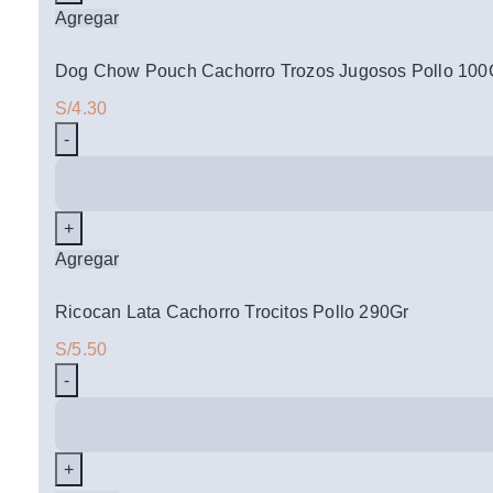
Recuperacion
Agregar
y
Rendimiento
Dog Chow Pouch Cachorro Trozos Jugosos Pollo 100
330Gr
S/
4.30
cantidad
Dog
Chow
Pouch
Cachorro
Agregar
Trozos
Jugosos
Ricocan Lata Cachorro Trocitos Pollo 290Gr
Pollo
S/
5.50
100Gr
cantidad
Ricocan
Lata
Cachorro
Trocitos