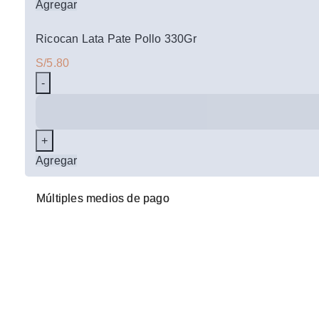
Agregar
Pollo
290Gr
Ricocan Lata Pate Pollo 330Gr
cantidad
S/
5.80
Ricocan
Lata
Pate
Pollo
Agregar
330Gr
cantidad
Múltiples medios de pago
Múltiples medios de pago
Regístrarte y te enviaremos las mejores