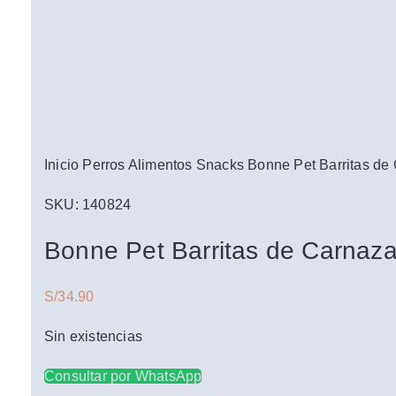
Granel
Granel
Snacks
Snacks
Sazonadores
Sazonadores
Click to enlarge
Marcas
Marcas
Inicio
Perros
Alimentos
Snacks
Bonne Pet Barritas de
SKU:
140824
Bonne Pet Barritas de Carnaza
S/
34.90
Sin existencias
Consultar por WhatsApp