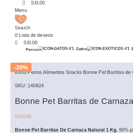
S/
0.00
Menu
Search
0
Lista de deseos
S/
0.00
Gatos
Perros
-20%
-20%
Inicio
Perros
Alimentos
Snacks
Bonne Pet Barritas de
SKU:
140824
Categorías
Categorías
Bonne Pet Barritas de Carnaza
Alimento Seco
Alimento Seco
Alimento Húmedo
Alimento Húmedo
S/
34.90
Alimento Barf
Alimento Barf
Bonne Pet Barritas De Carnaza Natural 1 Kg
,
90% pi