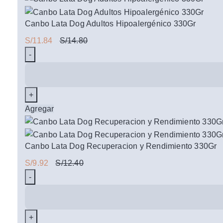
Canbo Lata Dog Adultos Hipoalergénico 330Gr
S/
11.84
S/
14.80
Canbo
Lata
Dog
Adultos
Agregar
Hipoalergénico
330Gr
cantidad
Canbo Lata Dog Recuperacion y Rendimiento 330Gr
S/
9.92
S/
12.40
Canbo
Lata
Dog