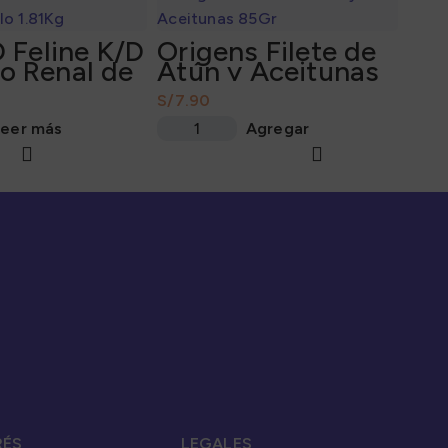
D Feline K/D
Origens Filete de
o Renal de
Atún y Aceitunas
.81Kg
85Gr
S/
eer más
Agregar
RÉS
LEGALES