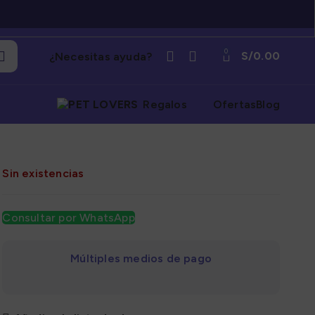
0
S/
0.00
¿Necesitas ayuda?
Regalos
Ofertas
Blog
Sin existencias
Consultar por WhatsApp
Múltiples medios de pago