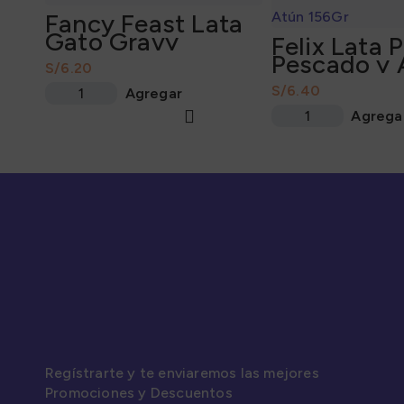
Fancy Feast Lata
Gato Gravy
Felix Lata 
Lovers a la Parrilla
Pescado y 
S/
Sabor Festival de
156Gr
Pollo en Salsa y
S/
Agregar
otros 85Gr
Agrega
Regístrarte y te enviaremos las mejores
Promociones y Descuentos