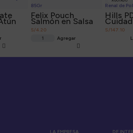
AGOTADO
Pate
Felix Pouch
Hills P
Atún
Salmón en Salsa
Cuidad
85Gr
Pollo 1
S/
S/
r
Agregar
L
LA EMPRESA
DE INTE