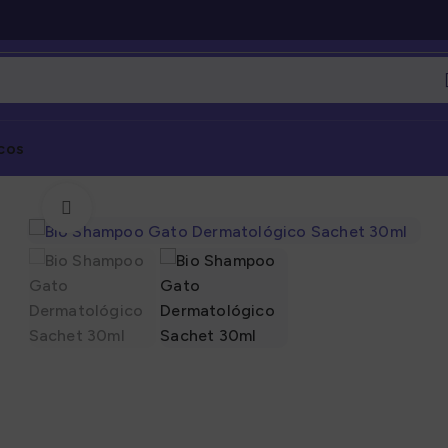
cos
Click to enlarge
Marcas
Marcas
gorías
Categorías
nto Seco
Alimento Seco
nto Húmedo
Alimento Húmedo
nto Barf
Alimento Barf
l
Granel
s
Snacks