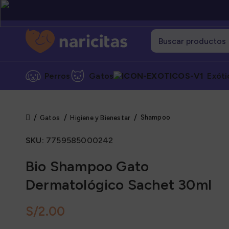
Perros
Gatos
Exóti
Shampoo
Gatos
Higiene y Bienestar
Cate
SKU:
7759585000242
Alime
Alime
Bio Shampoo Gato
Alime
Dermatológico Sachet 30ml
Grane
S/
Snack