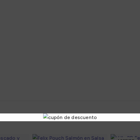
adores
Sazonadores