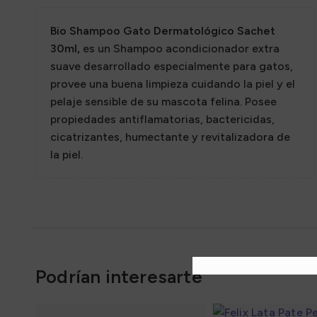
Sazon
Bio Shampoo Gato Dermatológico Sachet
30ml,
es un Shampoo acondicionador extra
suave desarrollado especialmente para gatos,
provee una buena limpieza cuidando la piel y el
pelaje sensible de su mascota felina. Posee
propiedades antiflamatorias, bactericidas,
cicatrizantes, humectante y revitalizadora de
la piel.
Podrían interesarte