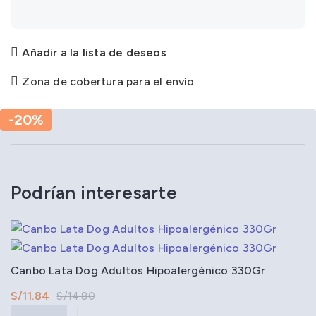
Añadir a la lista de deseos
Zona de cobertura para el envío
-20%
-20%
Podrían interesarte
Canbo Lata Dog Adultos Hipoalergénico 330Gr
S/
11.84
S/
14.80