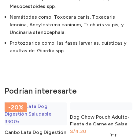
Mesocestoides spp.
Nemátodes como: Toxocara canis, Toxacaris
leonina, Ancylostoma caninum, Trichuris vulpis; y
Uncinaria stenocephala.
Protozoarios como: las fases larvarias, quísticas y
adultas de: Giardia spp.
Podrían interesarte
-20%
Dog Chow Pouch Adulto-
Fiesta de Carne en Salsa
Razas Pequeñas 100Gr
S/
Canbo Lata Dog Digestión