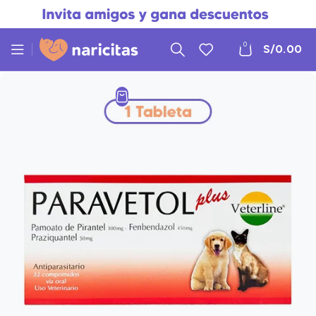
0
S/
0.00