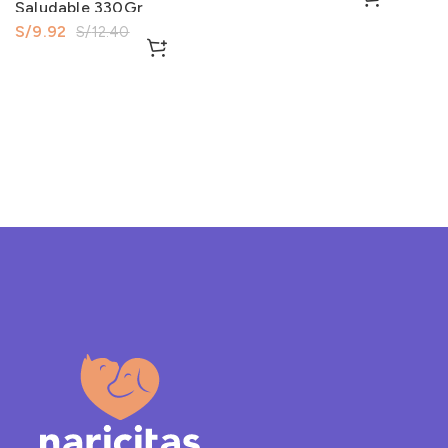
Saludable 330Gr
S/
9.92
S/
12.40