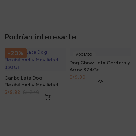
Podrían interesarte
-20%
AGOTADO
Dog Chow Lata Cordero y
Arroz 374Gr
S/
Canbo Lata Dog
Flexibilidad y Movilidad
330Gr
S/
9.92
S/
12.40