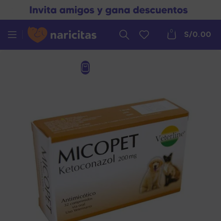
0
S/
0.00