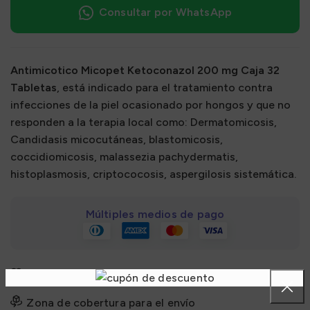
Consultar por WhatsApp
Antimicotico Micopet Ketoconazol 200 mg Caja 32
Tabletas
, está indicado para el tratamiento contra
infecciones de la piel ocasionado por hongos y que no
responden a la terapia local como: Dermatomicosis,
Candidasis micocutáneas, blastomicosis,
coccidiomicosis, malassezia pachydermatis,
histoplasmosis, criptococosis, aspergilosis sistemática.
Múltiples medios de pago
Añadir a la lista de deseos
Zona de cobertura para el envío