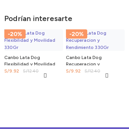
Podrían interesarte
-20%
-20%
Canbo Lata Dog
Canbo Lata Dog
Flexibilidad y Movilidad
Recuperacion y
330Gr
Rendimiento 330Gr
S/
9.92
S/
9.92
S/
12.40
S/
12.40