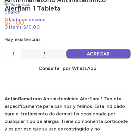
Alerflam 1 Tableta
Alimento Húmedo
Alimento Húmedo
Search
Alimento Barf
Alimento Barf
0
Lista de deseos
S/
1.00
0
items
S/
0.00
Granel
Granel
Hay existencias
Snacks
Snacks
Sazonadores
Sazonadores
AGREGAR
Marcas
Marcas
Consultar por WhatsApp
Antiinflamatorio Antihistamínico Alerflam 1 Tableta
,
específicamente para caninos y felinos. Esta indicado
para el tratamiento de dermatitis ocasionada por
cualquier tipo de alergia. Tiene componente corticoide
y es por eso que su uso es restringido y no