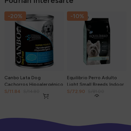
Podrían interesarte
-20%
-10%
AGOTADO
Canbo Lata Dog
Equilibrio Perro Adulto
Cachorros Hipoalergénico
Light Small Breeds Indoor
330Gr
2Kg
S/
11.84
S/
72.90
S/
14.80
S/
81.00