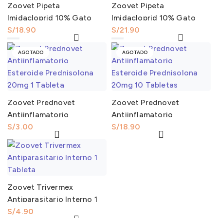
Zoovet Pipeta
Zoovet Pipeta
Imidacloprid 10% Gato
Imidacloprid 10% Gato
0.48ml de 0 a 4Kg
S/
18.90
0.96ml de 4 a 9Kg
S/
21.90
Zoovet Pipeta Imidacloprid 10% Gato 0.48ml de 0 a 4Kg cantidad
Zoovet Pipeta Imidacloprid 10% Gato 0.96ml de 4 a 9Kg cantidad
AGOTADO
AGOTADO
Zoovet Prednovet
Zoovet Prednovet
Antiinflamatorio
Antiinflamatorio
Esteroide Prednisolona
S/
3.00
Esteroide Prednisolona
S/
18.90
20mg 1 Tableta
20mg 10 Tabletas
Zoovet Trivermex
Antiparasitario Interno 1
Tableta
S/
4.90