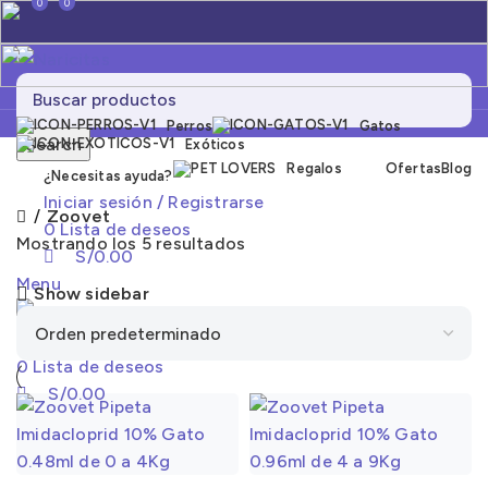
0
0
Perros
Gatos
Search
Exóticos
Regalos
Ofertas
Blog
¿Necesitas ayuda?
Iniciar sesión / Registrarse
Zoovet
0
Lista de deseos
Mostrando los 5 resultados
S/
0.00
Menu
Show sidebar
Search
0
Lista de deseos
S/
0.00