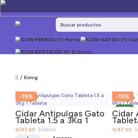
Perros
Gat
Exóticos
Konig
-15%
-15%
NUEVO
AGOTADO
NUEVO
Cidar Antipulgas Gato
Cidar 
Tableta 1.5 a 3Kg 1
Tablet
Tableta
Tablet
S/
47.60
S/
47.60
S/
56.00
S