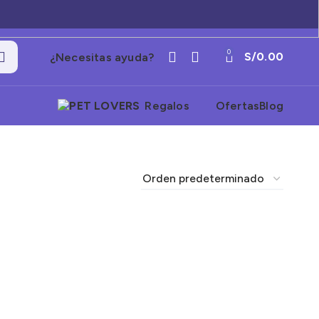
0
S/
0.00
¿Necesitas ayuda?
Regalos
Ofertas
Blog