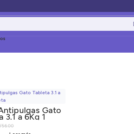
os
Antipulgas Gato
a 3.1 a 6Kg 1
a
/
56.00