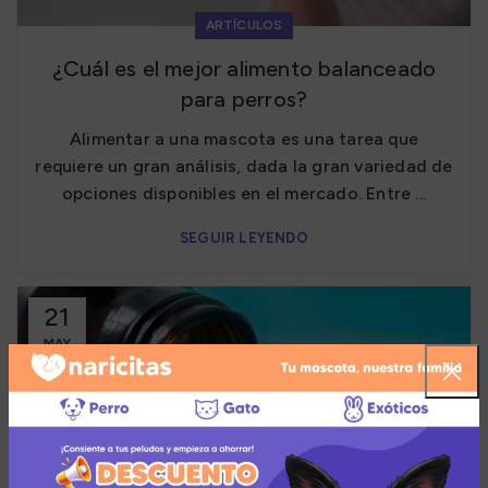
ARTÍCULOS
¿Cuál es el mejor alimento balanceado
para perros?
Alimentar a una mascota es una tarea que
requiere un gran análisis, dada la gran variedad de
opciones disponibles en el mercado. Entre ...
SEGUIR LEYENDO
21
MAY