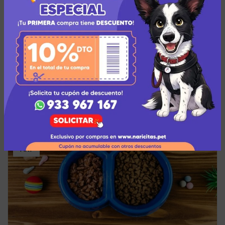
ARTÍCULOS
¿Para qué sirve la doxiciclina para perros?
¿Alguna vez has oído hablar sobre la doxiciclina?
¿Quizá tu mascota tuvo que recibir este
antibiótico para perros recientemente? De ser...
SEGUIR LEYENDO
17
MAY