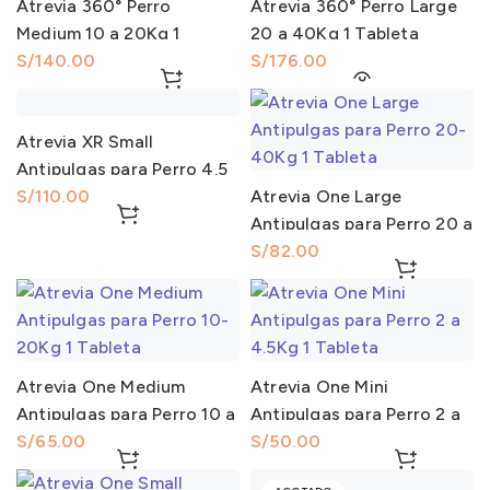
Atrevia 360° Perro
Atrevia 360° Perro Large
Medium 10 a 20Kg 1
20 a 40Kg 1 Tableta
Tableta
S/
S/
Atrevia XR Small
Antipulgas para Perro 4.5
a 10Kg 1 Tableta
S/
Atrevia One Large
Antipulgas para Perro 20 a
40Kg 1 Tableta
S/
Atrevia One Medium
Atrevia One Mini
Antipulgas para Perro 10 a
Antipulgas para Perro 2 a
20Kg 1 Tableta
S/
4.5Kg 1 Tableta
S/