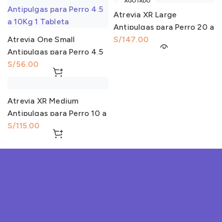
AGOTADO
Atrevia XR Large
Antipulgas para Perro 20 a
Atrevia One Small
40Kg 1 Tableta
S/
Antipulgas para Perro 4.5
a 10Kg 1 Tableta
S/
Atrevia XR Medium
Antipulgas para Perro 10 a
20Kg 1 Tableta
S/